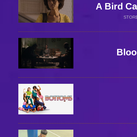
A Bird C
STORB
Bloo