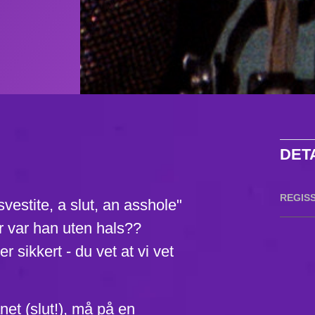
DET
REGIS
svestite, a slut, an asshole"
er var han uten hals??
r sikkert - du vet at vi vet
et (slut!), må på en