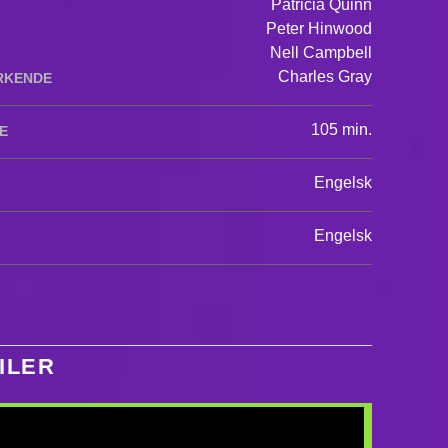
Patricia Quinn
Peter Hinwood
Nell Campbell
Charles Gray
RKENDE
105 min.
E
Engelsk
Engelsk
ILER