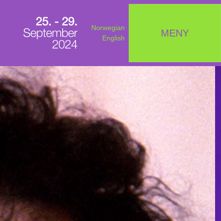
Norwegian
MENY
English