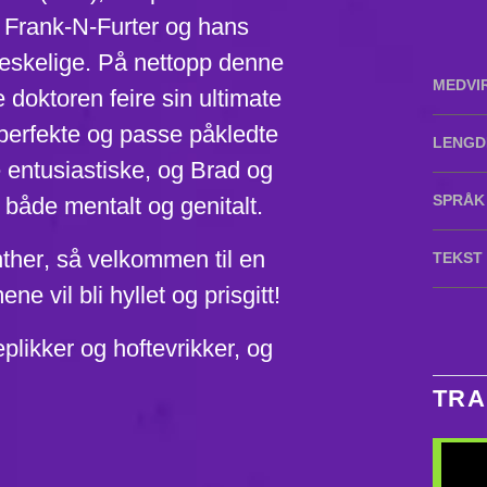
 Dr. Frank-N-Furter og hans
neskelige. På nettopp denne
MEDVI
 doktoren feire sin ultimate
 perfekte og passe påkledte
LENGD
e entusiastiske, og Brad og
SPRÅK
 både mentalt og genitalt.
nther
, så velkommen til en
TEKST
ne vil bli hyllet og prisgitt!
plikker og hoftevrikker, og
TRA