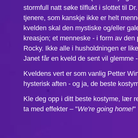
stormfull natt søke tilflukt i slottet til
tjenere, som kanskje ikke er helt men
kvelden skal den mystiske og/eller gale
kreasjon; et menneske - i form av den
Rocky. Ikke alle i husholdningen er lik
Janet får en kveld de sent vil glemme -
Kveldens vert er som vanlig
Petter Wi
hysterisk aften - og ja, de beste kostyme
Kle deg opp i ditt beste kostyme, lær re
ta med effekter – "
We're going home!
"