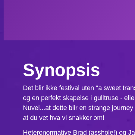
Synopsis
Det blir ikke festival uten "a sweet tran
og en perfekt skapelse i gulltruse - ell
Nuvel...at dette blir en strange journey e
at du vet hva vi snakker om!
Heteronormative Brad (asshole!) og Jan