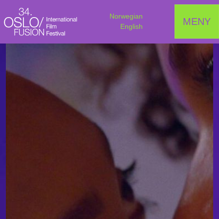
Norwegian
MENY
English