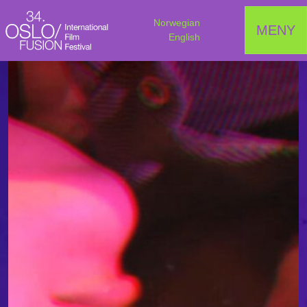
Norwegian
MENY
English