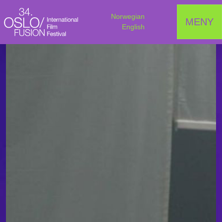
Norwegian
MENY
English