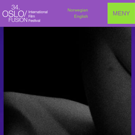
Norwegian
MENY
English