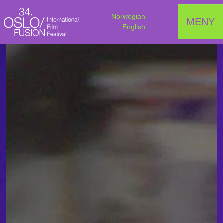
Norwegian
MENY
English