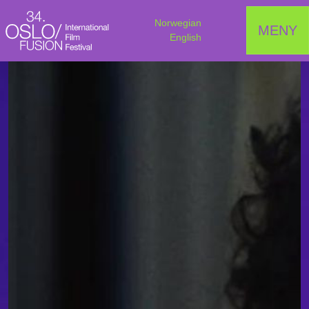
Norwegian
MENY
English