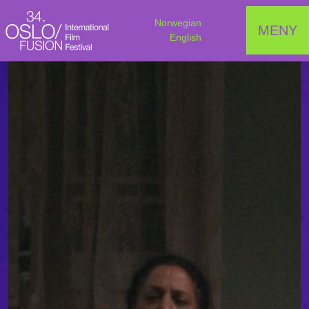
Norwegian
MENY
English